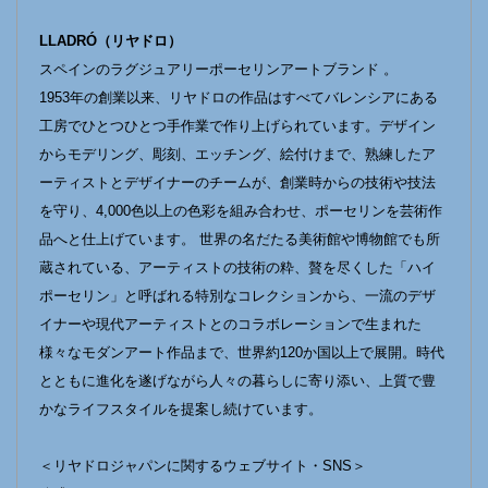
LLADRÓ（リヤドロ）
スペインのラグジュアリーポーセリンアートブランド 。
1953年の創業以来、リヤドロの作品はすべてバレンシアにある
工房でひとつひとつ手作業で作り上げられています。デザイン
からモデリング、彫刻、エッチング、絵付けまで、熟練したア
ーティストとデザイナーのチームが、創業時からの技術や技法
を守り、4,000色以上の色彩を組み合わせ、ポーセリンを芸術作
品へと仕上げています。 世界の名だたる美術館や博物館でも所
蔵されている、アーティストの技術の粋、贅を尽くした「ハイ
ポーセリン」と呼ばれる特別なコレクションから、一流のデザ
イナーや現代アーティストとのコラボレーションで生まれた
様々なモダンアート作品まで、世界約120か国以上で展開。時代
とともに進化を遂げながら人々の暮らしに寄り添い、上質で豊
かなライフスタイルを提案し続けています。
＜リヤドロジャパンに関するウェブサイト・SNS＞