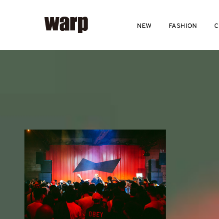
NEW
FASHION
C