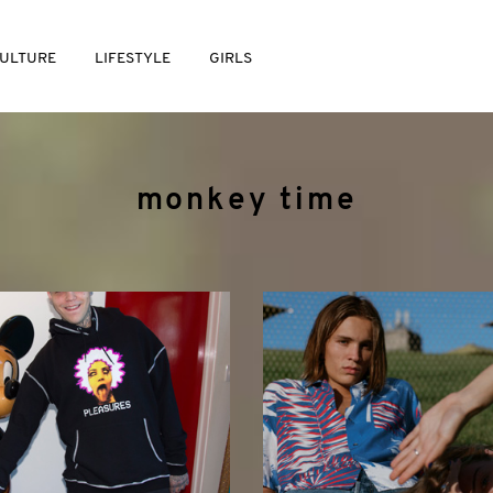
ULTURE
LIFESTYLE
GIRLS
monkey time