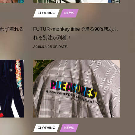
CLOTHING
NEWS
わず着れる
FUTUR×monkey timeで贈る90’s感あふ
れる別注が到着！
2018.04.05 UP DATE
CLOTHING
NEWS