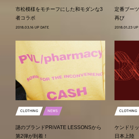
市松模様をモチーフにした和モダンな3
定番ブー
者コラボ
再び
2018.03.16 UP DATE
2018.01.23 UP
CLOTHING
NEWS
CLOTHING
謎のブランドPRiVATE LESSONSから
ケンドリッ
第2弾が到着！
日本上陸