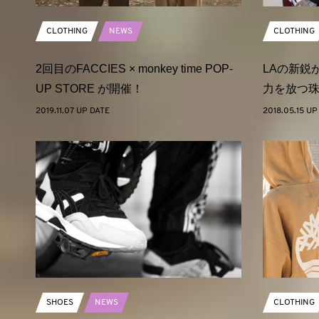
CLOTHING
NEWS
CLOTHING
2回目のFACCIES × monkey time POP-
LAの新鋭
UP STORE が開催！
力を放つ
2019.11.07 UP DATE
2018.05.15 UP
SHOES
NEWS
CLOTHING