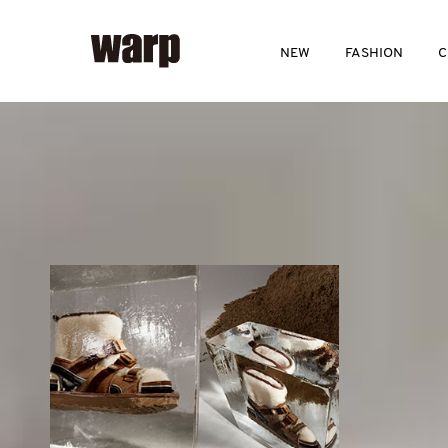
NEW
FASHION
C