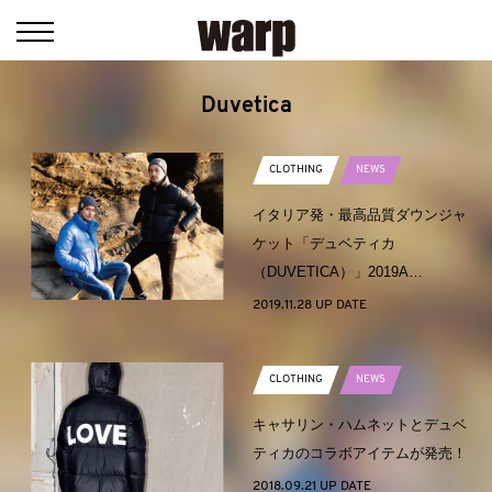
Duvetica
CLOTHING
NEWS
イタリア発・最高品質ダウンジャ
ケット「デュベティカ
（DUVETICA）」2019A…
2019.11.28 UP DATE
CLOTHING
NEWS
キャサリン・ハムネットとデュベ
ティカのコラボアイテムが発売！
2018.09.21 UP DATE