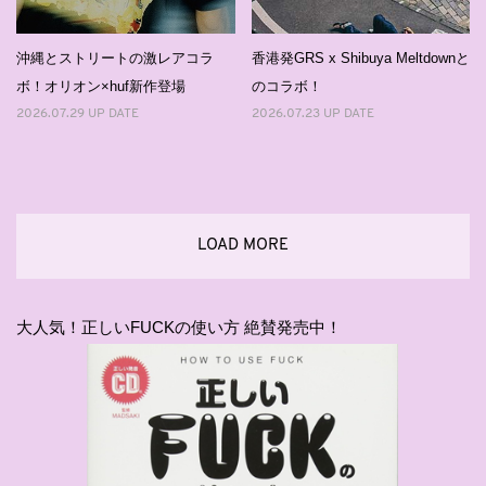
沖縄とストリートの激レアコラ
香港発GRS x Shibuya Meltdownと
ボ！オリオン×huf新作登場
のコラボ！
2026.07.29 UP DATE
2026.07.23 UP DATE
LOAD MORE
大人気！正しいFUCKの使い方 絶賛発売中！