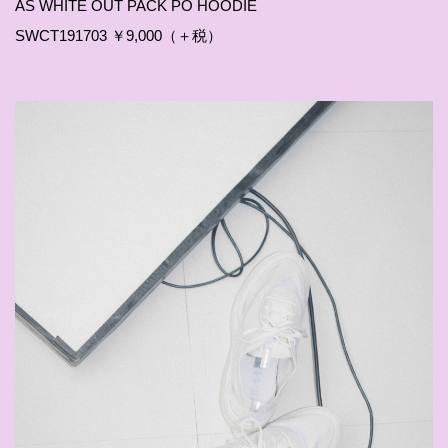
AS WHITE OUT PACK PO HOODIE
SWCT191703 ￥9,000（＋税）