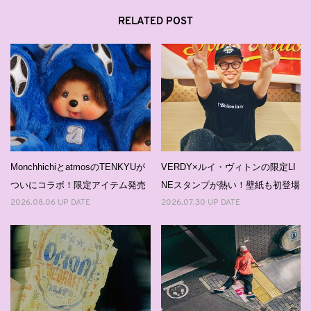
RELATED POST
MonchhichiとatmosのTENKYUが
VERDY×ルイ・ヴィトンの限定LI
ついにコラボ！限定アイテム発売
NEスタンプが熱い！壁紙も初登場
2026.08.06 UP DATE
2026.07.30 UP DATE