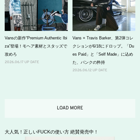
Vansの新作“Premium Authentic Ibi
Vans × Travis Barker、第2弾コレ
za”登場！モヘア素材とスタッズで
クションが6/18にドロップ。「Du
攻めろ
es Paid」と「Self Made」に込め
た、パンクの矜持
2026.06.17 UP DATE
2026.06.12 UP DATE
LOAD MORE
大人気！正しいFUCKの使い方 絶賛発売中！