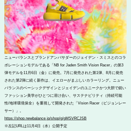
ニューバランスとブランドアンバサダーのジェイデン・スミスとのコラ
ボレーションモデルである「NB for Jaden Smith Vision Racer」の第3
弾モデルを11月6日（金）に発売。7月に発売された第1弾、8月に発売
された第2弾に続く新作は、イエローがまぶしいカラーリング。ニュー
バランスのベーシックデザインとジェイデンのユニークかつ大胆で鋭い
ファッション美学がひとつに溶け合い、サステナビリティ（持続可能
性/地球環境保全）を重視して開発された「Vision Racer（ビジョンレー
サー）」。
https://shop.newbalance.jp/shop/g/gMSVRCJSB
※左記URLは11月4日（水）公開予定