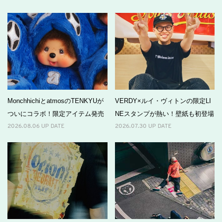
MonchhichiとatmosのTENKYUが
VERDY×ルイ・ヴィトンの限定LI
ついにコラボ！限定アイテム発売
NEスタンプが熱い！壁紙も初登場
2026.08.06 UP DATE
2026.07.30 UP DATE