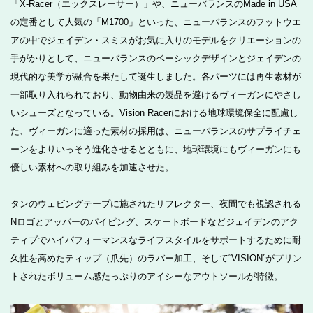
「X-Racer（エックスレーサー）」や、ニューバランスのMade in USA
の定番として人気の「M1700」といった、ニューバランスのフットウエ
アの中でジェイデン・スミスがお気に入りのモデルをクリエーションの
手がかりとして、ニューバランスのベーシックデザインとジェイデンの
現代的な美学が融合を果たして誕生しました。各パーツには再生素材が
一部取り入れられており、動物由来の製品を避けるヴィーガンにやさし
いシューズとなっている。Vision Racerにおける地球環境保全に配慮し
た、ヴィーガンに適った素材の採用は、ニューバランスのサプライチェ
ーンをよりいっそう進化させるとともに、地球環境にもヴィーガンにも
優しい素材への取り組みを加速させた。
タンのウェビングテープに施されたリフレクター、夜間でも視認される
Nロゴとアッパーのパイピング、スケートボードなどジェイデンのアク
ティブでハイパフォーマンスなライフスタイルをサポートするために耐
久性を高めたティップ（爪先）のラバー加工、そして“VISION”がプリン
トされたボリューム感たっぷりのアイシーなアウトソールが特徴。