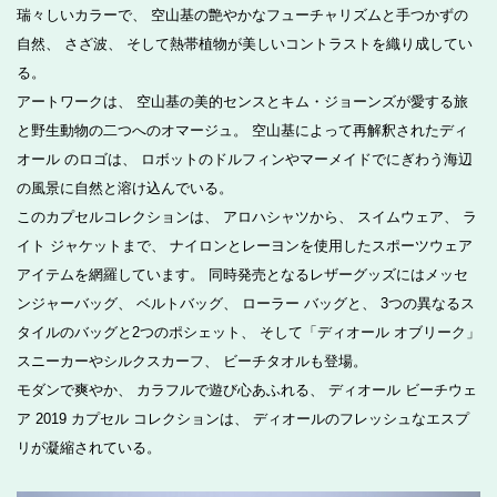
瑞々しいカラーで、 空山基の艶やかなフューチャリズムと手つかずの
自然、 さざ波、 そして熱帯植物が美しいコントラストを織り成してい
る。
アートワークは、 空山基の美的センスとキム・ジョーンズが愛する旅
と野生動物の二つへのオマージュ。 空山基によって再解釈されたディ
オール のロゴは、 ロボットのドルフィンやマーメイドでにぎわう海辺
の風景に自然と溶け込んでいる。
このカプセルコレクションは、 アロハシャツから、 スイムウェア、 ラ
イト ジャケットまで、 ナイロンとレーヨンを使用したスポーツウェア
アイテムを網羅しています。 同時発売となるレザーグッズにはメッセ
ンジャーバッグ、 ベルトバッグ、 ローラー バッグと、 3つの異なるス
タイルのバッグと2つのポシェット、 そして「ディオール オブリーク」
スニーカーやシルクスカーフ、 ビーチタオルも登場。
モダンで爽やか、 カラフルで遊び心あふれる、 ディオール ビーチウェ
ア 2019 カプセル コレクションは、 ディオールのフレッシュなエスプ
リが凝縮されている。