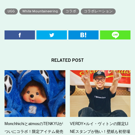
UGG
White Mountaineering
コラボ
コラボレーション
RELATED POST
MonchhichiとatmosのTENKYUが
VERDY×ルイ・ヴィトンの限定LI
ついにコラボ！限定アイテム発売
NEスタンプが熱い！壁紙も初登場