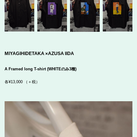
MIYAGIHIDETAKA ×AZUSA IIDA
A Framed long T-shirt (WHITEのみ3種)
各¥13,000 （＋税）