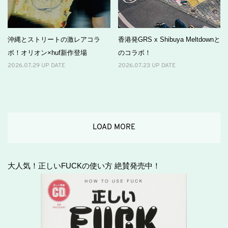
沖縄とストリートの激レアコラ
香港発GRS x Shibuya Meltdownと
ボ！オリオン×huf新作登場
のコラボ！
2026.07.29 UP DATE
2026.07.23 UP DATE
LOAD MORE
大人気！正しいFUCKの使い方 絶賛発売中！