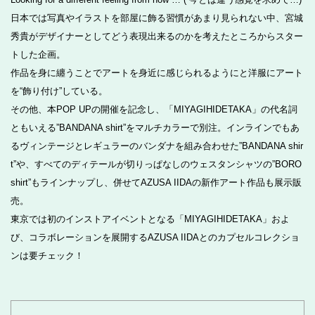
日本では写真やイラストを部屋に飾る習慣があまり見られない中、宮城
秀貴がデザイナーとしてどう表現出来るのかを考えたところからスター
トした企画。
作品を身に纏うことでアートを身近に感じられるようにと洋服にアート
を“飾り付け”している。
その他、本POP UPの開催を記念し、「MIYAGIHIDETAKA」の代名詞
ともいえる”BANDANA shirt”をマルチカラーで別注。インラインでもあ
るヴィンテージとレギュラーのバンダナを組み合わせた”BANDANA shir
t”や、すべてのディテールが切りっぱなしのウェスタンシャツの”BORO
shirt”もラインナップし、併せてAZUSA IIDAの新作アート作品も展示販
売。
東京では初のインストアイベントとなる「MIYAGIHIDETAKA」およ
び、コラボレーションを展開するAZUSA IIDAとのカプセルコレクショ
ンは要チェック！