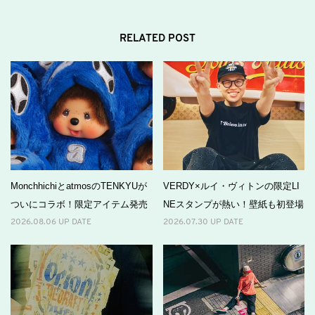
RELATED POST
MonchhichiとatmosのTENKYUが
VERDY×ルイ・ヴィトンの限定LI
ついにコラボ！限定アイテム発売
NEスタンプが熱い！壁紙も初登場
2026.08.06 UP DATE
2026.07.30 UP DATE