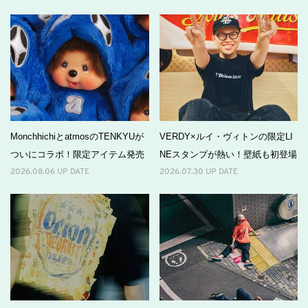
MonchhichiとatmosのTENKYUが
VERDY×ルイ・ヴィトンの限定LI
ついにコラボ！限定アイテム発売
NEスタンプが熱い！壁紙も初登場
2026.08.06 UP DATE
2026.07.30 UP DATE