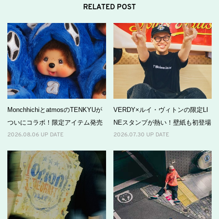
RELATED POST
MonchhichiとatmosのTENKYUが
VERDY×ルイ・ヴィトンの限定LI
ついにコラボ！限定アイテム発売
NEスタンプが熱い！壁紙も初登場
2026.08.06 UP DATE
2026.07.30 UP DATE