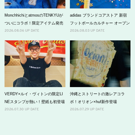
MonchhichiとatmosのTENKYUが
adidas ブランドコアストア 新宿
ついにコラボ！限定アイテム発売
フットボールカルチャー オープン
2026.08.06 UP DATE
2026.08.03 UP DATE
VERDY×ルイ・ヴィトンの限定LI
沖縄とストリートの激レアコラ
NEスタンプが熱い！壁紙も初登場
ボ！オリオン×huf新作登場
2026.07.30 UP DATE
2026.07.29 UP DATE