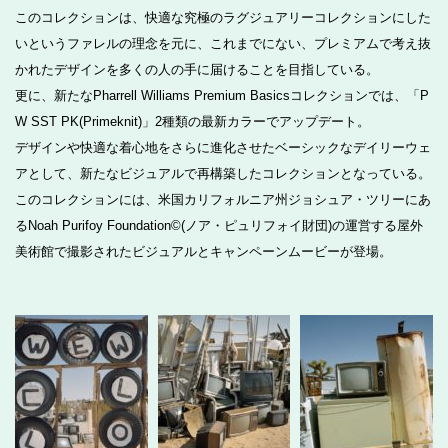
このコレクションは、快適な究極のラグジュアリーコレクションにした
いというファレルの理念を元に、これまでにない、プレミアムで考え抜
かれたデザインを多くの人の手に届けることを目指している。
更に、新たなPharrell Williams Premium Basicsコレクションでは、「P
W SST PK(Primeknit)」2種類の最新カラーでアップデート。
デザインや快適な着心地をさらに進化させたベーシックなデイリーウェ
アとして、新たなビジュアルで再構築したコレクションとなっている。
このコレクションには、米国カリフォルニア州ジョシュア・ツリーにあ
るNoah Purifoy Foundation©(ノア・ピュリフォイ財団)の運営する屋外
美術館で撮影されたビジュアルとキャンペーンムービーが登場。