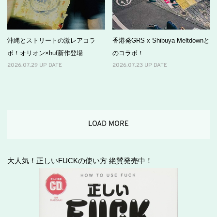
沖縄とストリートの激レアコラ
香港発GRS x Shibuya Meltdownと
ボ！オリオン×huf新作登場
のコラボ！
2026.07.29 UP DATE
2026.07.23 UP DATE
LOAD MORE
大人気！正しいFUCKの使い方 絶賛発売中！