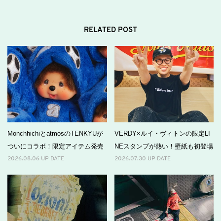
RELATED POST
MonchhichiとatmosのTENKYUが
VERDY×ルイ・ヴィトンの限定LI
ついにコラボ！限定アイテム発売
NEスタンプが熱い！壁紙も初登場
2026.08.06 UP DATE
2026.07.30 UP DATE