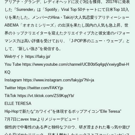
アリアナ・グランデ、レディオヘッドに次ぐ3位を獲得。 2017年に発表
した『Surrender』は「Spotify」Viral Top 50チャートにて日米Top 10入
りを果たした。メンバーのHina・Takiが大人気恋愛リアリティーショー
ABEMA「オオカミシリーズ」の出演を果たし国内の人気も急上昇。世
界のトップクリエイターを迎えたクリエイティブ力と彼女達のパフォー
マンス力は高い評価を受けており、「J-POP界のニュー・ウェーブ」と
して、 “新しい強さ”を発信する。
Webサイト https://faky.jp/
You Tube https://www.youtube.com/channel/UCB0bl5q4gqVxwiygBwi-H
KQ
Instagram https://www.instagram.com/fakyjp/?hl=ja
Twitter https://twitter.com/FAKYjp
TikTok https://vt.tiktok.com/ZS9KqqYb/
ELLE TERESA
Hip-Hopで新たな“カワイイ”を体現するポップアイコン“Elle Teresa”
7月7日にavex traxよりメジャーデビュー！
個性的で中毒性のある声と独特なフロウ、研ぎ澄まされた毒っ気や遊び
心を忍ばせたリリック、日本人離れしたルックスとファッションセンス