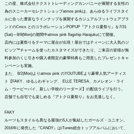
この度、株式会社テクストトレーディングカンパニーが展開する女性の
為のスニーカーセレクトショップatmos pinkは、あらゆるライフスタイ
ルに合った豊富なラインナップを展開するカジュアルフットウェアブラ
ンドのCrocs とのコラボレーションPOPUP『アトクロ夏祭り』を7/31
(Sat)～8/9(Mon)の期間中atmos pink flagship Harajukuにて開催。
店内には夏祭りをテーマに屋台が出現！屋台ではティーンに大人気のジ
ビッツ™チャームを使ったカスタマイズができたり、ご来店の皆様が無
料参加のくじ引きや購入者限定の豪華特典もご用意したプレゼントキャ
ンペーンも実施。
また、 8/2(Mon)よりatmos pink のYOUTUBEより豪華人気アーティス
ト【FAKY、ゆるふわギャング、 ELLE TERESA、カメレオン・ライ
ム・ウーピーパイ、新しい学校のリーダーズ】の配信ライブを行う。
店舗でも自宅でも楽しめる『アトクロ夏祭り』をお見逃しなく。
FAKY
ルーツもスタイルも異なる最強の5人が集結したガールズ・ユニオン。
2016年に発売した『CANDY』はiTunes総合トップアルバムにおいて、