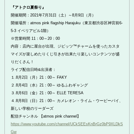
『アトクロ夏祭り』
開催期間：2021年7月31日（土）～8月9日（月）
開催場所：atmos pink flagship Harajuku（東京都渋谷区神宮前6-
5-3 イベリアビル1階）
※営業時間 11：00～20：00
内容：店内に屋台が出現、ジビッツ™チャームを使ったカスタ
マイズが楽しめたりくじ引きが出来たり楽しいコンテンツが盛
りだくさん！
ライブ配信日時&出演者：
１.8月2日（月）21：00～ FAKY
２.8月4日（水）21：00～ ゆるふわギャング
３.8月6日（金）21：00～ ELLE TERESA
４.8月8日（日）21：00～ カメレオン・ライム・ウーピーパイ、
新しい学校のリーダーズ
配信チャンネル 【atmos pink channel】
https://www.youtube.com/channel/UCkSEEsKnBrGz0bP9XLDkS
Gw