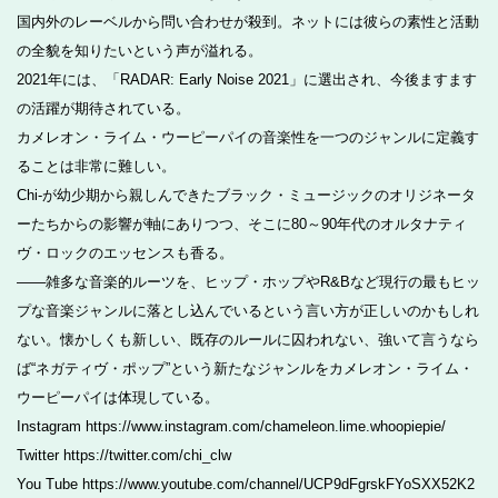
国内外のレーベルから問い合わせが殺到。ネットには彼らの素性と活動
の全貌を知りたいという声が溢れる。
2021年には、「RADAR: Early Noise 2021」に選出され、今後ますます
の活躍が期待されている。
カメレオン・ライム・ウーピーパイの音楽性を一つのジャンルに定義す
ることは非常に難しい。
Chi-が幼少期から親しんできたブラック・ミュージックのオリジネータ
ーたちからの影響が軸にありつつ、そこに80～90年代のオルタナティ
ヴ・ロックのエッセンスも香る。
――雑多な音楽的ルーツを、ヒップ・ホップやR&Bなど現行の最もヒッ
プな音楽ジャンルに落とし込んでいるという言い方が正しいのかもしれ
ない。懐かしくも新しい、既存のルールに囚われない、強いて言うなら
ば“ネガティヴ・ポップ”という新たなジャンルをカメレオン・ライム・
ウーピーパイは体現している。
Instagram https://www.instagram.com/chameleon.lime.whoopiepie/
Twitter https://twitter.com/chi_clw
You Tube https://www.youtube.com/channel/UCP9dFgrskFYoSXX52K2