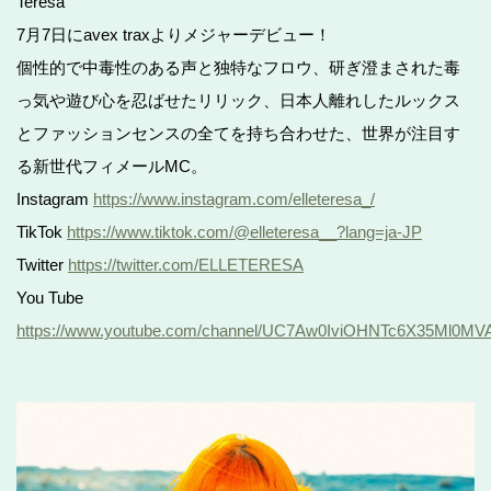
Teresa”
7月7日にavex traxよりメジャーデビュー！
個性的で中毒性のある声と独特なフロウ、研ぎ澄まされた毒
っ気や遊び心を忍ばせたリリック、日本人離れしたルックス
とファッションセンスの全てを持ち合わせた、世界が注目す
る新世代フィメールMC。
Instagram
https://www.instagram.com/elleteresa_/
TikTok
https://www.tiktok.com/@elleteresa__?lang=ja-JP
Twitter
https://twitter.com/ELLETERESA
You Tube
https://www.youtube.com/channel/UC7Aw0IviOHNTc6X35Ml0MV