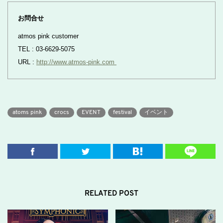
お問合せ
atmos pink customer
TEL : 03-6629-5075
URL :
http://www.atmos-pink.com
atoms pink
crocs
EVENT
festival
イベント
RELATED POST