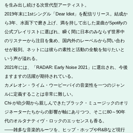
を生み出し続ける次世代型アーティスト。
2019年末に1stシングル「Dear Idiot」を配信リリース。結成か
ら3年、水面下で磨き上げ、満を持して出した楽曲がSpotifyの
公式プレイリストに選ばれ、瞬く間に日本のみならず世界中
のリスナーから注目を集め、国内外のレーベルから問い合わ
せが殺到。ネットには彼らの素性と活動の全貌を知りたいと
いう声が溢れる。
2021年には、「RADAR: Early Noise 2021」に選出され、今後
ますますの活躍が期待されている。
カメレオン・ライム・ウーピーパイの音楽性を一つのジャン
ルに定義することは非常に難しい。
Chi-が幼少期から親しんできたブラック・ミュージックのオリ
ジネーターたちからの影響が軸にありつつ、そこに80～90年
代のオルタナティヴ・ロックのエッセンスも香る。
――雑多な音楽的ルーツを、ヒップ・ホップやR&Bなど現行