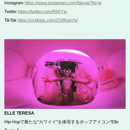
Instagram
https://www.instagram.com/fakyjp/?hl=ja
Twitter
https://twitter.com/FAKYjp
TikTok
https://vt.tiktok.com/ZS9KqqYb/
ELLE TERESA
Hip-Hopで新たな“カワイイ”を体現するポップアイコン“Elle