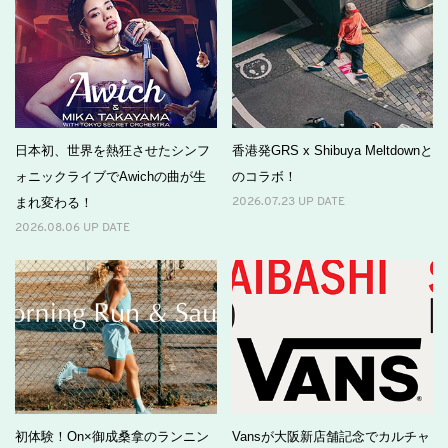
日本初、世界を熱狂させたシンフ
香港発GRS x Shibuya Meltdownと
ォニックライブでAwichの曲が⽣
のコラボ！
まれ変わる！
2026.07.23 UP DATE
2026.08.06 UP DATE
初体験！On×御成桑拿のランニン
Vansが大阪新店舗記念でカルチャ