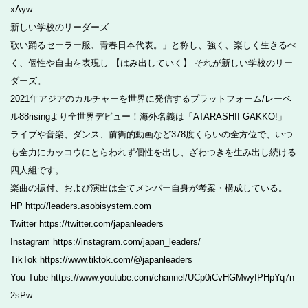
xAyw
新しい学校のリーダーズ
歌い踊るセーラー服、青春日本代表。」と称し、強く、楽しく生きるべ
く、個性や自由を表現し 【はみ出していく】 それが新しい学校のリー
ダーズ。
2021年アジアのカルチャーを世界に発信するプラットフォーム/レーベ
ル88risingより全世界デビュー！海外名義は「ATARASHII GAKKO!」
ライブや音楽、ダンス、前衛的動画など378度くらいの全方位で、いつ
も全力にカッコウにとらわれず個性を出し、ざわつきを生み出し続ける
四人組です。
楽曲の振付、および演出は全てメンバー自身が考案・構成している。
HP http://leaders.asobisystem.com
Twitter https://twitter.com/japanleaders
Instagram https://instagram.com/japan_leaders/
TikTok https://www.tiktok.com/@japanleaders
You Tube https://www.youtube.com/channel/UCp0iCvHGMwyfPHpYq7n
2sPw