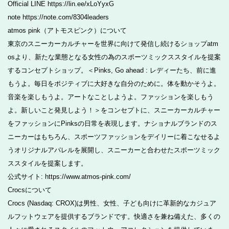
Official LINE https://lin.ee/xLoYyxG
note https://note.com/8304leaders
atmos pink（アトモスピンク）について
東京のスニーカーカルチャーを世界に向けて発信し続けるショップatm
osより、新たな業態となる女性の為のスポーツミックススタイルを提案
するコンセプトショップ。＜Pinks, Go ahead : レディーたち、前に進
もうよ。毎日をポジティブに大好きな自分のために。体を動かそうよ。
音楽を楽しもうよ。アートなことしようよ。ファッションを楽しもう
よ。新しいこと発見しよう！＞をコンセプトに、スニーカーカルチャー
をファッションにPinksの日常を表現します。ナショナルブランドのス
ニーカーはもちろん、スポーツファッションをデイリーに着こなせるよ
うオリジナルアパレルを展開し、スニーカーと合わせたスポーツミック
ススタイルを提案します。
公式サイト: https://www.atmos-pink.com/
Crocsについて
Crocs (Nasdaq: CROX)は男性、女性、子ども向けに革新的なカジュア
ルフットウェアを提供するブランドです。快適さを兼ね備えた、多くの