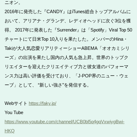
ニオン。
2016年に発売した『CANDY』はiTunes総合トップアルバムに
おいて、アリアナ・グランデ、レディオヘッドに次ぐ3位を獲
得。 2017年に発表した『Surrender』は「Spotify」Viral Top 50
チャートにて日米Top 10入りを果たした。メンバーのHina・
Takiが大人気恋愛リアリティーショーABEMA「オオカミシリ
ーズ」の出演を果たし国内の人気も急上昇。世界のトップク
リエイターを迎えたクリエイティブ力と彼女達のパフォーマ
ンス力は高い評価を受けており、「J-POP界のニュー・ウェ
ーブ」として、 “新しい強さ”を発信する。
Webサイト
https://faky.jp/
You Tube
https://www.youtube.com/channel/UCB0bl5q4gqVxwiygBwi-
HKQ