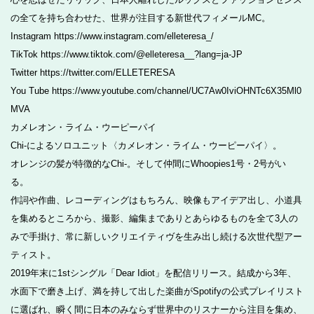
の全てを持ち合わせた、世界が注目する新世代フィメールMC。
Instagram https://www.instagram.com/elleteresa_/
TikTok https://www.tiktok.com/@elleteresa__?lang=ja-JP
Twitter https://twitter.com/ELLETERESA
You Tube https://www.youtube.com/channel/UC7Aw0IviOHNTc6X35Ml0
MVA
カメレオン・ライム・ウーピーパイ
Chi-によるソロユニット〈カメレオン・ライム・ウーピーパイ〉。
オレンジの髪が特徴的なChi-。そして仲間にWhoopies1号・2号がい
る。
作詞や作曲、レコーディングはもちろん、映像もアイデア出し、小道具
を集めるところから、撮影、編集までありとあらゆるものを全て3人の
みで手掛け、常に新しいクリエイティヴを生み出し続ける次世代型アー
ティスト。
2019年末に1stシングル「Dear Idiot」を配信リリース。結成から3年、
水面下で磨き上げ、満を持して出した楽曲がSpotifyの公式プレイリスト
に選ばれ、瞬く間に日本のみならず世界中のリスナーから注目を集め、