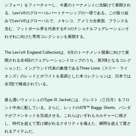
ンフォー）をフィーチャーし、今夏のトーナメントに先駆けて展開され
る、Levi’s®のグローバルパートナーシップの一環である。この取り組
みでLevi’s®はグローバルで、メキシコ、アメリカ合衆国、フランスを
含む、フットボール界を代表する4つのナショナルフェデレーションそ
れぞれに向けた専用コレクションを展開する。
The Levi’s® England Collectionは、6月のトーナメント開幕に向けて展
開される全4回のフェデレーションドロップのうち、第3弾となるコレク
ションだ。イングランド代表の象徴であるThree Lions（スリー・ライ
オンズ）のレッドとホワイトを基調とした本コレクションは、日本では
全3型で構成されている。
最も濃いウォッシュのType III Jacketには、クレスト（三日月）をフロ
ント中央に配している。さらに、レッドの478™ Baggy Shorts、バンダ
ナがファンキットを完成させる。これらはいずれもカルチャーに根ざ
し、時代を超えて受け継がれるクオリティを備えた、瞬間を超えて愛さ
れるアイテムだ。