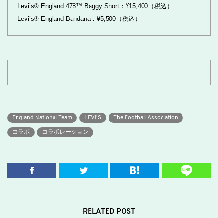
Levi’s® England 478™ Baggy Short：¥15,400（税込）
Levi’s® England Bandana：¥5,500（税込）
England National Team
LEVI'S
The Football Association
コラボ
コラボレーション
RELATED POST