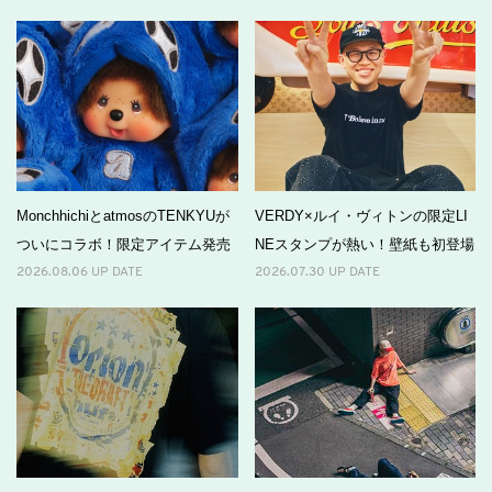
MonchhichiとatmosのTENKYUが
VERDY×ルイ・ヴィトンの限定LI
ついにコラボ！限定アイテム発売
NEスタンプが熱い！壁紙も初登場
2026.08.06 UP DATE
2026.07.30 UP DATE