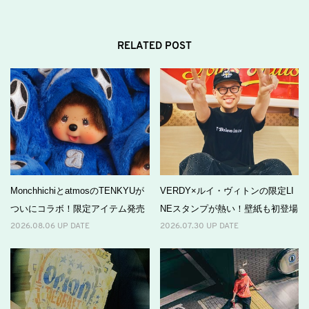
RELATED POST
MonchhichiとatmosのTENKYUが
VERDY×ルイ・ヴィトンの限定LI
ついにコラボ！限定アイテム発売
NEスタンプが熱い！壁紙も初登場
2026.08.06 UP DATE
2026.07.30 UP DATE