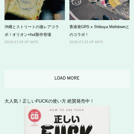
沖縄とストリートの激レアコラ
香港発GRS x Shibuya Meltdownと
ボ！オリオン×huf新作登場
のコラボ！
2026.07.29 UP DATE
2026.07.23 UP DATE
LOAD MORE
大人気！正しいFUCKの使い方 絶賛発売中！