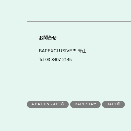
お問合せ
BAPEXCLUSIVE™ 青山
Tel 03-3407-2145
A BATHING APE®
BAPE STA™
BAPE®