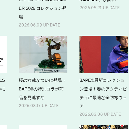
ER 2026 コレクション登
2026.05.21 UP DATE
場
2026.06.09 UP DATE
1S
桜の盆栽がついに登場！
BAPE®最新コレクショ
いに
BAPE®の特別コラボ商
ン登場！春のアクティビ
品を見逃すな
ティに最適な全防寒ウェ
ア
2026.03.17 UP DATE
2026.03.08 UP DATE