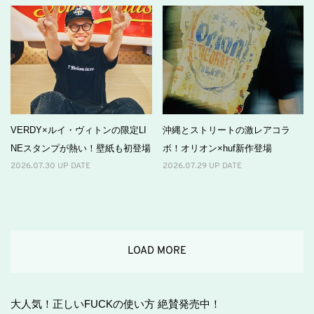
VERDY×ルイ・ヴィトンの限定LI
沖縄とストリートの激レアコラ
NEスタンプが熱い！壁紙も初登場
ボ！オリオン×huf新作登場
2026.07.30 UP DATE
2026.07.29 UP DATE
LOAD MORE
大人気！正しいFUCKの使い方 絶賛発売中！