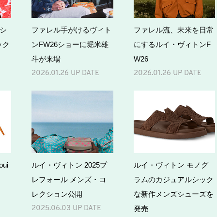
6シ
ファレル手がけるヴィト
ファレル流、未来を日常
ック
ンFW26ショーに堀米雄
にするルイ・ヴィトンF
斗が来場
W26
2026.01.26 UP DATE
2026.01.26 UP DATE
ui
ルイ・ヴィトン 2025プ
ルイ・ヴィトン モノグ
レフォール メンズ・コ
ラムのカジュアルシック
レクション公開
な新作メンズシューズを
発売
2025.06.03 UP DATE