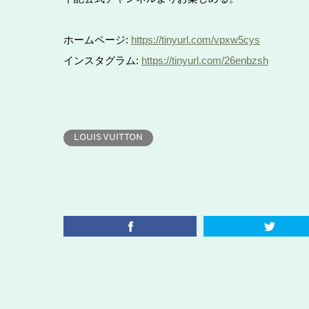
ホームページ:
https://tinyurl.com/vpxw5cys
インスタグラム:
https://tinyurl.com/26enbzsh
LOUIS VUITTON