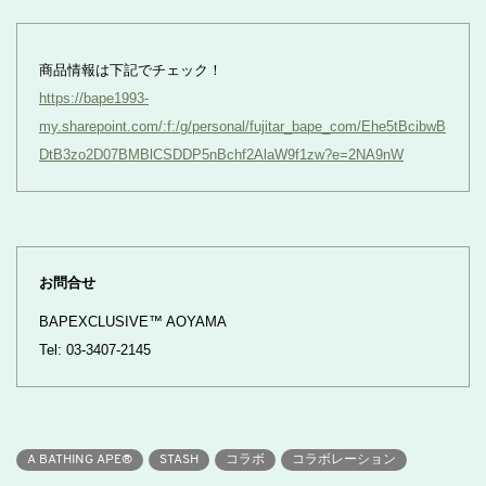
商品情報は下記でチェック！
https://bape1993-
my.sharepoint.com/:f:/g/personal/fujitar_bape_com/Ehe5tBcibwB
DtB3zo2D07BMBlCSDDP5nBchf2AlaW9f1zw?e=2NA9nW
お問合せ
BAPEXCLUSIVE™ AOYAMA
Tel: 03-3407-2145
A BATHING APE®
STASH
コラボ
コラボレーション