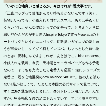
「いかに心地良いと感じるか、今はそれが1番大事です」
「正直バッグって普段あんまり持ち歩かないんです（笑）。
荷物といっても、小銭入れと財布とスマホ、あとは手ぬぐい
くらいだし。そんな僕にとっての定番って、と考えたときに
思い浮かんだのが中目黒のInspire Tokyoで買ったoaxacaのト
ートバッグというかエコバッグ。胡散臭いガイコツの刺しゅ
うが可愛いし、タイダイ柄もドンズバ。ちょっとした買い物
のときに便利なんですよこれが。あとはそこにblackmeansの
小銭入れを装着。今度、天神湯とのコラボバッグも作る予定
なので、そっちも完成したら定番入り必至！ 逆にシューズの
定番は、履き心地重視のnew balance “481V2″。他の人と被ら
ない1足が欲しくて、たまたま本国の公式サイトで見つけて、
すぐに海外通販購入しました。多分トレラン用だと思うんで
すが、甲高幅広な僕の足にも合っていて、すげえ履きやすい
んです。今年で37歳になるんですが、僕が定番に求めるの