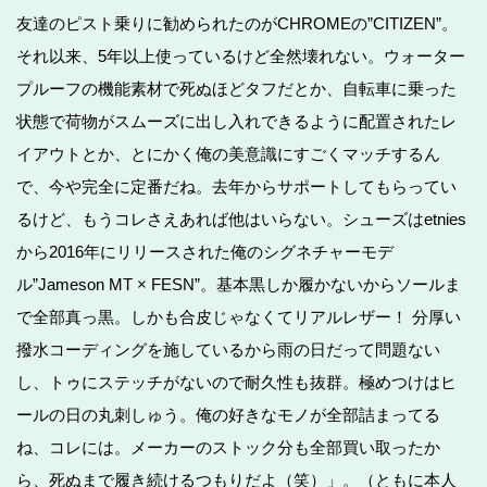
友達のピスト乗りに勧められたのがCHROMEの”CITIZEN”。
それ以来、5年以上使っているけど全然壊れない。ウォーター
プルーフの機能素材で死ぬほどタフだとか、自転車に乗った
状態で荷物がスムーズに出し入れできるように配置されたレ
イアウトとか、とにかく俺の美意識にすごくマッチするん
で、今や完全に定番だね。去年からサポートしてもらってい
るけど、もうコレさえあれば他はいらない。シューズはetnies
から2016年にリリースされた俺のシグネチャーモデ
ル”Jameson MT × FESN”。基本黒しか履かないからソールま
で全部真っ黒。しかも合皮じゃなくてリアルレザー！ 分厚い
撥水コーディングを施しているから雨の日だって問題ない
し、トゥにステッチがないので耐久性も抜群。極めつけはヒ
ールの日の丸刺しゅう。俺の好きなモノが全部詰まってる
ね、コレには。メーカーのストック分も全部買い取ったか
ら、死ぬまで履き続けるつもりだよ（笑）」。（ともに本人