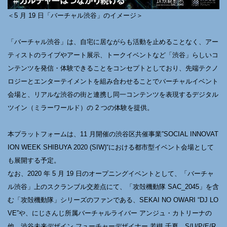
＜5 月 19 日「バーチャル渋谷」のイメージ＞
「バーチャル渋谷」は、自宅に居ながらも活動を止めることなく、アー
ティストのライブやアート展示、トークイベントなど「渋谷」らしいコ
ンテンツを発信・体験できることをコンセプトとしており、先端テクノ
ロジーとエンターテイメントを組み合わせることでバーチャルイベント
会場と、リアルな渋谷の街と連携し同一コンテンツを表現するデジタル
ツイン（ミラーワールド）の 2 つの体験を提供。
本プラットフォームは、11 月開催の渋谷区共催事業”SOCIAL INNOVAT
ION WEEK SHIBUYA 2020 (SIW)“における都市型イベント会場として
も展開する予定。
なお、2020 年 5 月 19 日のオープニングイベントとして、「バーチャ
ル渋谷」上のスクランブル交差点にて、「攻殻機動隊 SAC_2045」を含
む「攻殻機動隊」シリーズのファンである、SEKAI NO OWARI “DJ LO
VE”や、にじさんじ所属バーチャルライバー アンジュ・カトリーナの
他、渋谷未来デザイン フューチャーデザイナー 若槻 千夏、S/U/P/E/R