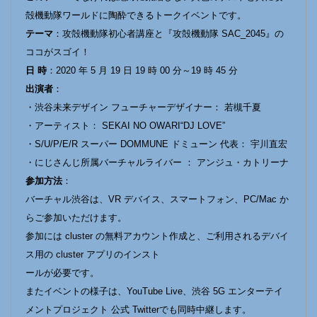
殻機動隊ワールドに陶酔できるトークイベントです。
テーマ
：攻殻機動隊初心者講座と『攻殻機動隊 SAC_2045』の
ココがスゴイ！
日 時
：2020 年 5 月 19 日 19 時 00 分～19 時 45 分
出演者
：
・渋谷未来デザイン フューチャーデザイナー： 若槻千夏
・アーティスト： SEKAI NO OWARI“DJ LOVE”
・S/U/P/E/R スーパー DOMMUNE ドミューン 代表： 宇川直宏
・にじさんじ所属バーチャルライバー ： アンジュ・カトリーナ
参加方法
：
バーチャル渋谷は、VR デバイス、スマートフォン、PC/Mac か
らご参加いただけます。
参加には cluster の無料アカウント作成と、ご利用されるデバイ
ス用の cluster アプリのインスト
ールが必要です。
またイベントの様子は、YouTube Live、渋谷 5G エンターテイ
メントプロジェクト 公式 Twitterでも同時中継します。