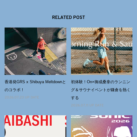
RELATED POST
香港発GRS x Shibuya Meltdownと
初体験！On×御成桑拿のランニン
のコラボ！
グ＆サウナイベントが鎌倉を熱く
する
2026.07.23 UP DATE
2026.07.11 UP DATE