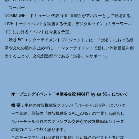
スーパー
DOMMUNE ドミューン 代表 宇川 直宏らがアバターとして登場する、
LIVE トークイベントを実施する予定。デジタルツイン（ミラーワール
ド）におけるイベントは今夏を予定。
「渋谷 5G エンターテイメントプロジェクト」は、「渋谷」における経
済や文化の流れを止めずに、エンターテイメントで新しい体験価値を創
出することで、文化創造都市である「渋谷」をサポート。
オープニングイベント「＃渋谷攻殻 NIGHT by au 5G」について
概 要
：生粋の攻殻機動隊ファンが「バーチャル渋谷」にアバタ
ーで集結。最新作『攻殻機動隊 SAC_2045』の世界とも融合し
たバーチャル渋谷のスクランブル交差点で攻殻機動隊シリーズ
の魅力について熱く語ります。
このテーマでなければ絶対に集結しない異色のゲストと共に攻