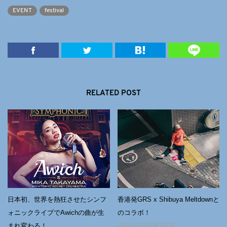
EVENT
festival
RELATED POST
日本初、世界を熱狂させたシンフ
香港発GRS x Shibuya Meltdownと
ォニックライブでAwichの曲が⽣
のコラボ！
まれ変わる！
2026.07.23 UP DATE