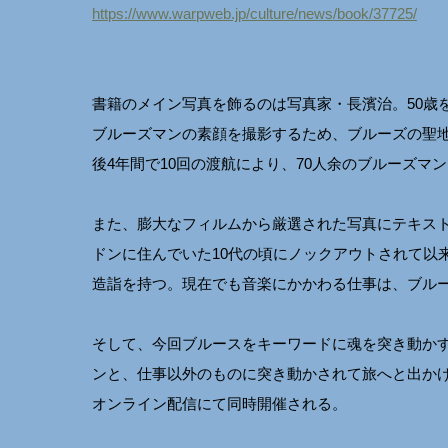
https://www.warpweb.jp/culture/news/book/37725/
書籍のメイン写真を飾るのは写真家・長濱治。50歳
ブルーズマンの素顔を撮影するため、ブルーズの聖地・アメ
後4年間で10回の渡航により、70人余のブルーズマン
また、膨大なフィルムから厳選された写真にテキスト
ドンに住んでいた10代の頃にノックアウトされて以
造詣を持つ。現在でも音楽にかかわる仕事は、ブル
そして、今回ブルースをキーワードに魂を突き動か
ンと、仕事以外のものに突き動かされて旅へと出かけ
オンライン配信にて同時開催される。