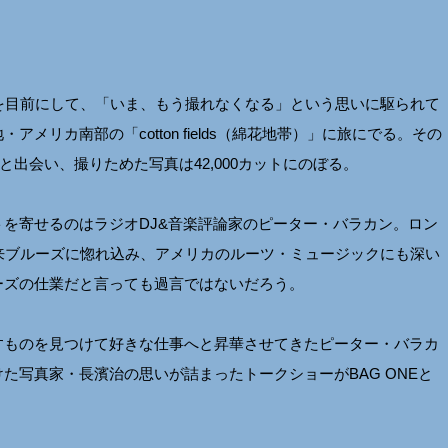
を目前にして、「いま、もう撮れなくなる」という思いに駆られて
リカ南部の「cotton fields（綿花地帯）」に旅にでる。その
と出会い、撮りためた写真は42,000カットにのぼる。
を寄せるのはラジオDJ&音楽評論家のピーター・バラカン。ロン
来ブルーズに惚れ込み、アメリカのルーツ・ミュージックにも深い
ーズの仕業だと言っても過言ではないだろう。
すものを見つけて好きな仕事へと昇華させてきたピーター・バラカ
た写真家・長濱治の思いが詰まったトークショーがBAG ONEと