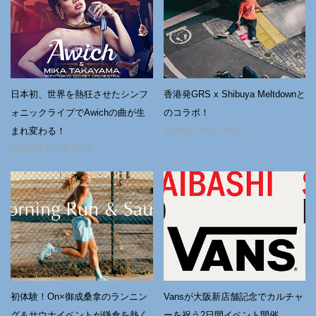
日本初、世界を熱狂させたシンフ
香港発GRS x Shibuya Meltdownと
ォニックライブでAwichの曲が⽣
のコラボ！
まれ変わる！
2026.07.23 UP DATE
2026.08.06 UP DATE
初体験！On×御成桑拿のランニン
Vansが大阪新店舗記念でカルチャ
グ＆サウナイベントが鎌倉を熱く
ーを祝う2日間イベント開催