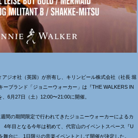
ィアジオ社（英国）が所有し、キリンビール株式会社（社⻑ 堀
ーブランド「ジョニーウォーカー」は『THE WALKERS IN
KER』を、6⽉27⽇（⼟）12:00〜21:00に開催。
そ1週間の期間限定で⾏われてきたジョニーウォーカーによるカ
WN』。 4年⽬となる今年は初めて、代官⼭のイベントスペース『U
SALOON）を舞台に、1⽇限りの⾳楽イベントとして開催が決定した。