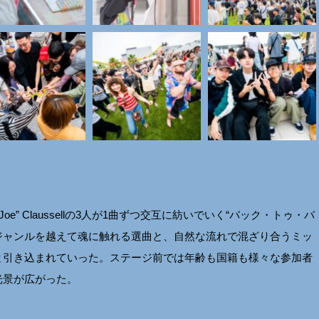
quin “Joe” Claussellの3人が1曲ずつ交互に紡いでいく“バック・トゥ・バ
頂。ジャンルを越えて魂に触れる選曲と、自然な流れで混ざり合うミッ
と引き込まれていった。ステージ前では年齢も国籍も様々な参加者
光景が広がった。