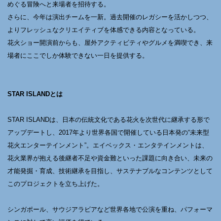
めぐる冒険へと来場者を招待する。
さらに、今年は演出チームを一新。過去開催のレガシーを活かしつつ、
よりフレッシュなクリエイティブを体感できる内容となっている。
花火ショー開演前からも、屋外アクティビティやグルメを満喫でき、来
場者にここでしか体験できない一日を提供する。
STAR ISLANDとは
STAR ISLANDは、日本の伝統文化である花火を次世代に継承する形で
アップデートし、2017年より世界各国で開催している日本発の“未来型
花火エンターテインメント”。エイベックス・エンタテインメントは、
花火業界が抱える後継者不足や資金難といった課題に向き合い、未来の
才能発掘・育成、技術継承を目指し、サステナブルなコンテンツとして
このプロジェクトを立ち上げた。
シンガポール、サウジアラビアなど世界各地で公演を重ね、パフォーマ