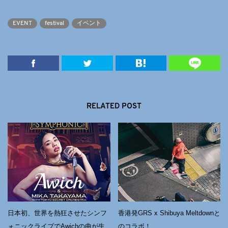
EVENT
festival
イベント
RELATED POST
日本初、世界を熱狂させたシンフ
香港発GRS x Shibuya Meltdownと
ォニックライブでAwichの曲が⽣
のコラボ！