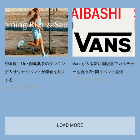
初体験！On×御成桑拿のランニン
Vansが大阪新店舗記念でカルチャ
グ＆サウナイベントが鎌倉を熱く
ーを祝う2日間イベント開催
する
2026.07.09 UP DATE
2026.07.11 UP DATE
LOAD MORE