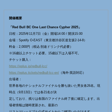
開催概要
「Red Bull BC One Last Chance Cypher 2025」
⽇程：2025年11⽉7⽇（⾦）開場14:00 / 開演15:00
会場：Spotify O-EAST（東京都渋⾕区道⽞坂2-14-8）
料⾦：2,000円（税込‧別途ドリンク代必要）
※16歳以上チケット必要。15歳以下は⼊場不可。
チケット購⼊：
https://eplus.jp/redbull-lcc/
https://eplus.tickets/redbull-lcc-en/
（海外‧英語対応）
出場者：
世界各地のナショナルファイナルを勝ち抜いた男⼥各26名。現
時点（9⽉13⽇）では各21名が決
定しており、残りは各国のファイナル終了後に確定します。出
場者情報は随時更新され、最新の
リストはレッドブル公式サイトからご確認いただけます。