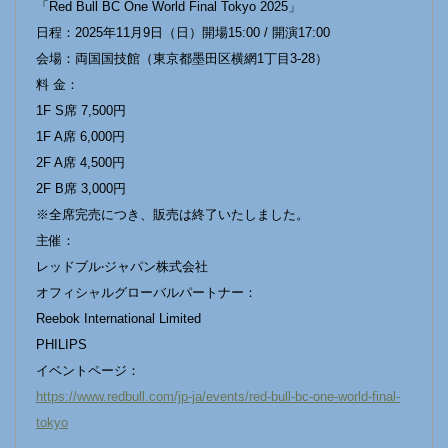
「Red Bull BC One World Final Tokyo 2025」
⽇程：2025年11⽉9⽇（⽇）開場15:00 / 開演17:00
会場：両国国技館（東京都墨⽥区横網1丁⽬3-28）
料 ⾦：
1F S席 7,500円
1F A席 6,000円
2F A席 4,500円
2F B席 3,000円
※全席完売につき、販売は終了いたしました。
主催：
レッドブル‧ジャパン株式会社
オフィシャルグローバルパートナー：
Reebok International Limited
PHILIPS
イベントページ：
https://www.redbull.com/jp-ja/events/red-bull-bc-one-world-final-
tokyo