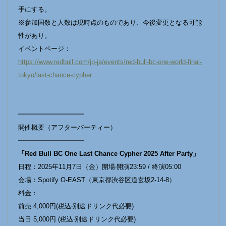
⼿にする。
※参加国数と⼈数は現時点のものであり、今後変更となる可能
性があり。
イベントページ：
https://www.redbull.com/jp-ja/events/red-bull-bc-one-world-final-
tokyo/last-chance-cypher
━━━━━━━━━━
開催概要（アフターパーティー）
━━━━━━━━━━
「Red Bull BC One Last Chance Cypher 2025 After Party」
⽇程：2025年11⽉7⽇（⾦）開場‧開演23:59 / 終演05:00
会場：Spotify O-EAST（東京都渋⾕区道⽞坂2-14-8）
料⾦：
前売 4,000円(税込‧別途ドリンク代必要)
当⽇ 5,000円 (税込‧別途ドリンク代必要)