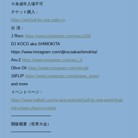
※未成年⼊場不可
チケット購⼊：
https://red-bull-bc-one.zaiko.io
出 演：
J.Rocc
https://www.instagram.com/jrocc210/
DJ KOCO aka SHIMOKITA
https://www.instagram.com/djkocoakashimokita/
Aru-2
https://www.instagram.com/aru_2/
Olive Oil
https://www.instagram.com/olvoill/
16FLIP
https://www.instagram.com/dogear_gram/
and more
イベントページ：
https://www.redbull.com/jp-ja/events/red-bull-bc-one-world-final-
tokyo/last-chance-cypher
━━━━━━━━━━
開催概要（世界⼤会）
━━━━━━━━━━