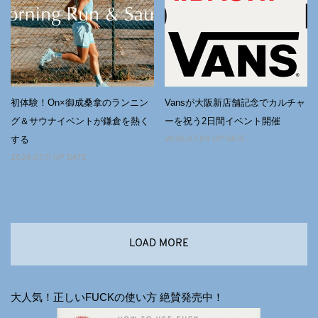
初体験！On×御成桑拿のランニン
Vansが大阪新店舗記念でカルチャ
グ＆サウナイベントが鎌倉を熱く
ーを祝う2日間イベント開催
する
2026.07.09 UP DATE
2026.07.11 UP DATE
LOAD MORE
大人気！正しいFUCKの使い方 絶賛発売中！