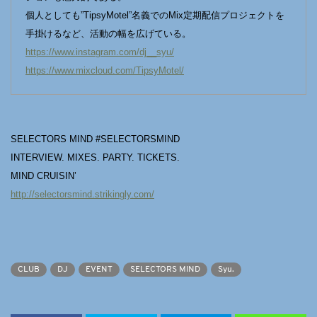
個人としても”TipsyMotel”名義でのMix定期配信プロジェクトを
手掛けるなど、活動の幅を広げている。
https://www.instagram.com/dj__syu/
https://www.mixcloud.com/TipsyMotel/
SELECTORS MIND #SELECTORSMIND
INTERVIEW. MIXES. PARTY. TICKETS.
MIND CRUISIN’
http://selectorsmind.strikingly.com
/
CLUB
DJ
EVENT
SELECTORS MIND
Syu.