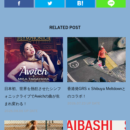
RELATED POST
日本初、世界を熱狂させたシンフ
香港発GRS x Shibuya Meltdownと
ォニックライブでAwichの曲が⽣
のコラボ！
まれ変わる！
2026.07.23 UP DATE
2026.08.06 UP DATE