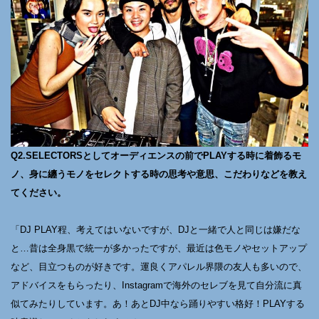
Q2.SELECTORSとしてオーディエンスの前でPLAYする時に着飾るモ
ノ、身に纏うモノをセレクトする時の思考や意思、こだわりなどを教え
てください。
「DJ PLAY程、考えてはいないですが、DJと一緒で人と同じは嫌だな
と…昔は全身黒で統一が多かったですが、最近は色モノやセットアップ
など、目立つものが好きです。運良くアパレル界隈の友人も多いので、
アドバイスをもらったり、Instagramで海外のセレブを見て自分流に真
似てみたりしています。あ！あとDJ中なら踊りやすい格好！PLAYする