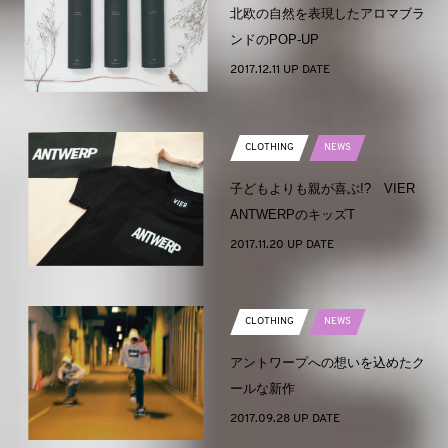
北欧の自然を表現したアロマブラ
ンドのPOP-UP
2017.12.11 UP DATE
CLOTHING
NEWS
子どもよりも親が喜ぶ!? VIER
ANTWERPのキッズT
2017.11.20 UP DATE
CLOTHING
NEWS
アントワープへの想いを込めたク
ールな新作
2017.09.28 UP DATE