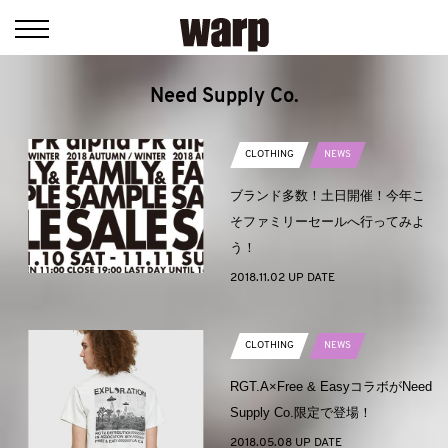
Need Supply Co.
CLOTHING
NEWS
ブランド多数！土日開催！今年こ
そファミリーセールへ行ってみよ
う！
2018.11.02 UP DATE
CLOTHING
NEWS
RGT.A×Free & EasyコラボがNeed
Supply Co.限定で登場！
2018.05.08 UP DATE