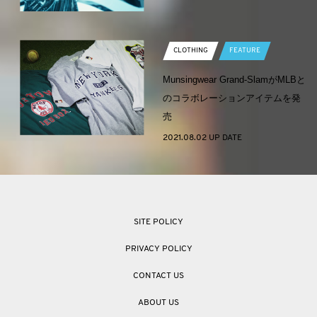
CLOTHING
FEATURE
Munsingwear Grand-SlamがMLBと
のコラボレーションアイテムを発
売
2021.08.02 UP DATE
SITE POLICY
PRIVACY POLICY
CONTACT US
ABOUT US