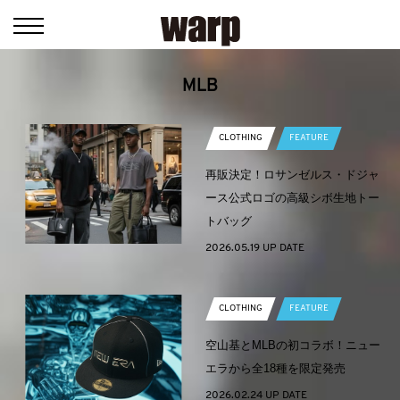
MLB
CLOTHING
FEATURE
再販決定！ロサンゼルス・ドジャ
ース公式ロゴの高級シボ生地トー
トバッグ
2026.05.19 UP DATE
CLOTHING
FEATURE
空山基とMLBの初コラボ！ニュー
エラから全18種を限定発売
2026.02.24 UP DATE