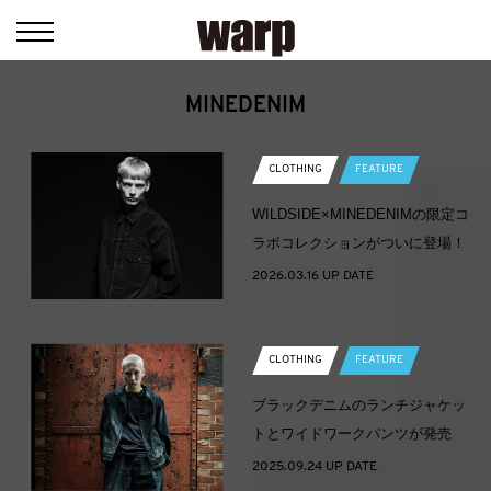
MINEDENIM
CLOTHING
FEATURE
WILDSIDE×MINEDENIMの限定コ
ラボコレクションがついに登場！
2026.03.16 UP DATE
CLOTHING
FEATURE
ブラックデニムのランチジャケッ
トとワイドワークパンツが発売
2025.09.24 UP DATE