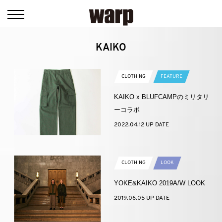
KAIKO
CLOTHING
FEATURE
KAIKO x BLUFCAMPのミリタリ
ーコラボ
2022.04.12 UP DATE
CLOTHING
LOOK
YOKE&KAIKO 2019A/W LOOK
2019.06.05 UP DATE