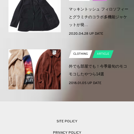
マッキントッシュ フィロソフィー
とグラミチのコラボ多機能ジャケ
ットが発…
2020.04.28 UP DATE
CLOTHING
ARTICLE
外でも部屋でも！今季最旬のモコ
モコしたやつら14選
2018.01.05 UP DATE
SITE POLICY
PRIVACY POLICY