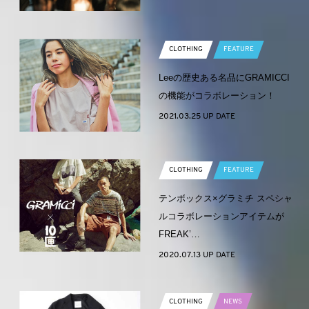
CLOTHING
FEATURE
Leeの歴史ある名品にGRAMICCI
の機能がコラボレーション！
2021.03.25 UP DATE
CLOTHING
FEATURE
テンボックス×グラミチ スペシャ
ルコラボレーションアイテムが
FREAK’…
2020.07.13 UP DATE
CLOTHING
NEWS