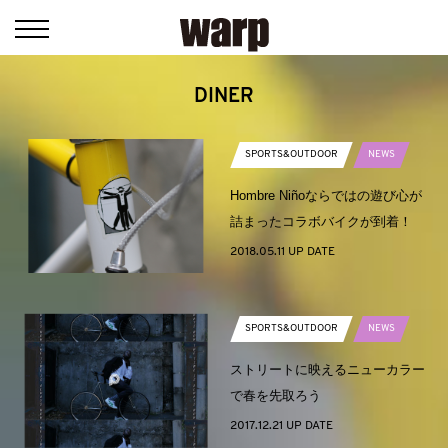
DINER
SPORTS&OUTDOOR
NEWS
Hombre Niñoならではの遊び心が
詰まったコラボバイクが到着！
2018.05.11 UP DATE
SPORTS&OUTDOOR
NEWS
ストリートに映えるニューカラー
で春を先取ろう
2017.12.21 UP DATE