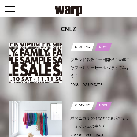
CNLZ
CLOTHING
NEWS
ブランド多数！土日開催！今年こ
そファミリーセールへ行ってみよ
う！
2018.11.02 UP DATE
CLOTHING
NEWS
ボタニカルダイなどで表現するア
ーミッシュの生き方
2017.09.08 UP DATE