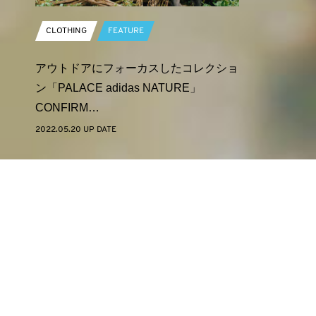
CLOTHING
FEATURE
アウトドアにフォーカスしたコレクショ
ン「PALACE adidas NATURE」
CONFIRM…
2022.05.20 UP DATE