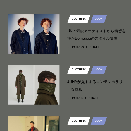
CLOTHING
LOOK
UKの気鋭アーティストから着想を
得たBernabeuのスタイル提案
2018.03.26 UP DATE
CLOTHING
LOOK
JUHAが提案するコンテンポラリ
ーな軍服
2018.03.12 UP DATE
CLOTHING
LOOK