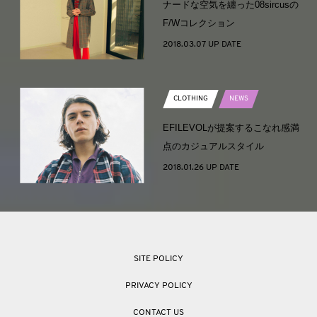
ナードな空気を纏った08sircusの
F/Wコレクション
2018.03.07 UP DATE
CLOTHING
NEWS
EFILEVOLが提案するこなれ感満
点のカジュアルスタイル
2018.01.26 UP DATE
SITE POLICY
PRIVACY POLICY
CONTACT US