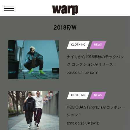
2018F/W
CLOTHING
NEWS
ナイキから2018年秋のテックパッ
ク コレクションがリリース！
2018.08.21 UP DATE
CLOTHING
NEWS
POLIQUANTとgravisがコラボレー
ション！
2018.06.28 UP DATE