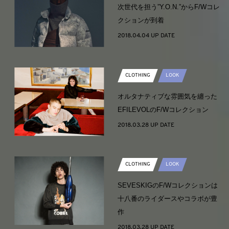
次世代を担う”Y.O.N.”からF/Wコレ
クションが到着
2018.04.04 UP DATE
CLOTHING
LOOK
オルタナティブな雰囲気を纏った
EFILEVOLのF/Wコレクション
2018.03.28 UP DATE
CLOTHING
LOOK
SEVESKIGのF/Wコレクションは
十八番のライダースやコラボが豊
作
2018.03.28 UP DATE