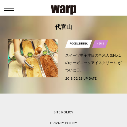
代官山
FOOD&DRINK
NEWS
スイーツ男子注目の全米人気No.1
のオーガニックアイスクリーム が
ついに日…
2018.02.28 UP DATE
SITE POLICY
PRIVACY POLICY