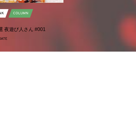
NK
COLUMN
 夜遊び人さん #001
 DATE