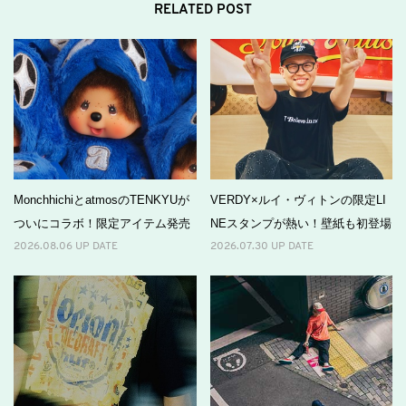
RELATED POST
MonchhichiとatmosのTENKYUが
VERDY×ルイ・ヴィトンの限定LI
ついにコラボ！限定アイテム発売
NEスタンプが熱い！壁紙も初登場
2026.08.06 UP DATE
2026.07.30 UP DATE